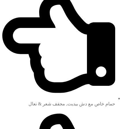
حمام خاص مع دش بيديت, مجفف شعر & نعال