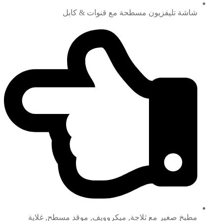
شاشة تليفزيون مسطحة مع قنوات & كابل
مطبخ صغير مع ثلاجة, ميكروويف, موقد مسطح, غلاية